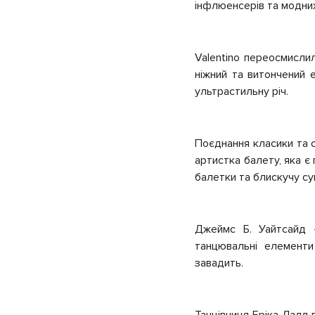
інфлюенсерів та модни
Valentino переосмисли
ніжний та витончений 
ультрастильну річ.
Поєднання класики та с
артистка балету, яка є
балетки та блискучу су
Джеймс Б. Уайтсайд 
танцювальні елементи
завадить.
Танцівниця Еріка Лалл 