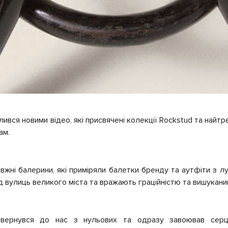
лився новими відео, які присвячені колекції Rockstud та найт
ам.
жні балерини, які приміряли балетки бренду та аутфіти з л
 вулиць великого міста та вражають граційністю та вишукани
вернувся до нас з нульових та одразу завоював серц