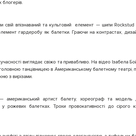
х блогерів.
ли свій впізнаваний та культовий елемент — шипи Rockstud 
елемент гардеробу як балетки. Граючи на контрастах, диз
учасності виглядає свіжо та привабливо. На відео Ізабела 
 головною танцівницею в Американському балетному театрі, п
кню з вирізами.
— американський артист балету, хореограф та модель д
 у рожевих балетках. Трохи провокативності до сірого
в аутфіті з твіду підкорює своєю елегантністю, а туфельки