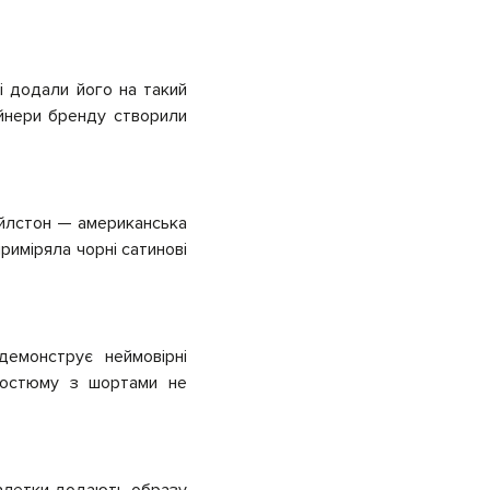
і додали його на такий
айнери бренду створили
Бойлстон — американська
риміряла чорні сатинові
емонструє неймовірні
 костюму з шортами не
-балетки додають образу