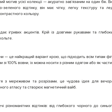
й мотив усієї колекції — акуратно зав’язаним на один бік. В
о-зеленого відтінку, він має чітку, легку текстуру та ле
онтрастного кольору.
ає ігривих акцентів. Крій із довгими рукавами та глибок
кольте.
ни — це найкращий варіант крою, що підходить всім типам фігу
и зі 100% вовни, їх можна носити з різним одягом або як част
я з мереживом та розрізами, це чудова ідея для вечора
ного атласу та створює магнетичний вайб.
чі різноманітних відтінків: від глибокого чорного до синьо