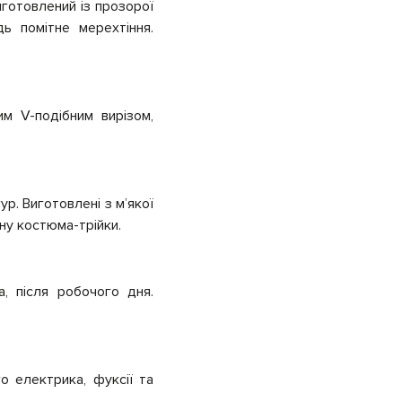
иготовлений із прозорої
дь помітне мерехтіння.
им V-подібним вирізом,
р. Виготовлені з м’якої
ину костюма-трійки.
, після робочого дня.
го електрика, фуксії та