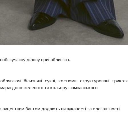
собі сучасну ділову привабливість.
облягаючі білизняні сукні, костюми, структуровані трикот
марагдово-зеленого та кольору шампанського.
 з акцентним бантом додають вишуканості та елегантності.