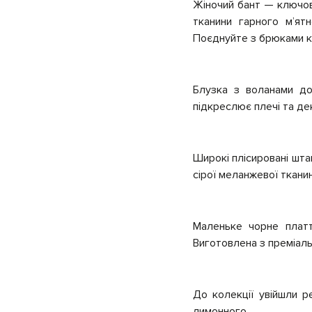
Жіночий бант — ключови
тканини гарного м’ятн
Поєднуйте з брюками к
Блузка з воланами дод
підкреслює плечі та де
Широкі плісировані шта
сірої меланжевої тканин
Маленьке чорне платт
Виготовлена з преміаль
До колекції увійшли ре
лимонного.