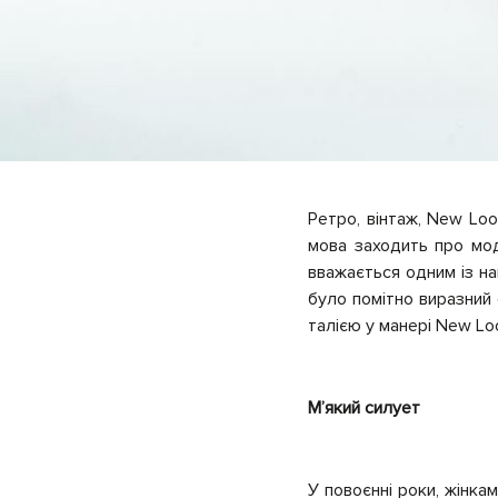
Ретро, ​​вінтаж,
New Loo
мова заходить про мо
вважається одним із на
було помітно виразний 
талією у манері New L
Мʼякий силует
У повоєнні роки, жінка