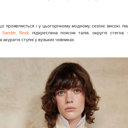
що проявляється і у цьогорічному модному сезоні: високі, пи
l Sander
,
Rindi
,
підкреслена поясом талія, округлі стегна,
а акуратні ступні у вузьких човниках.