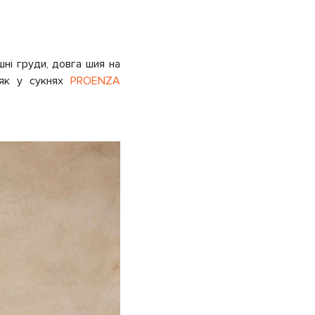
шні груди, довга шия на
 як у сукнях
PROENZA