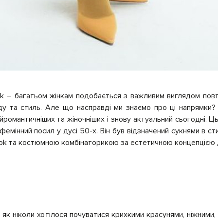
k
– багатьом жінкам подобається з важливим виглядом повт
ду та стиль. Але що насправді ми знаємо про ці напрямки?
йромантичніших та жіночніших і знову актуальний сьогодні.
Ць
фемінний посил у дусі 50-х. Він був відзначений сукнями в сти
ook та костюмною комбінаторикою за естетичною концепцією 
м як ніколи хотілося почуватися крихкими красунями, ніжними