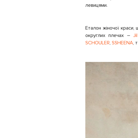
левицями.
Еталон жіночої краси, 
округлих плечах –
Ji
SCHOULER
,
SSHEENA
,
т