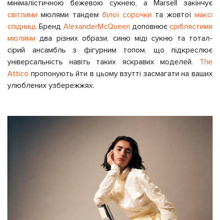
мінімалістичною бежевою
сукнею, а Marsell закінчує
світлими
мюлями тандем
білої сорочки
та жовтої
максі
спідниці
. Бренд
AlexanderMcQueen
доповнює
сріблястими
мюлями
два різних образи, синю міді сукню та тотал-
сірий ансамбль з фігурним топом, що підкреслює
універсальність навіть таких яскравих моделей.
The
Attico
пропонують йти в цьому взутті засмагати на ваших
улюблених узбережжях.