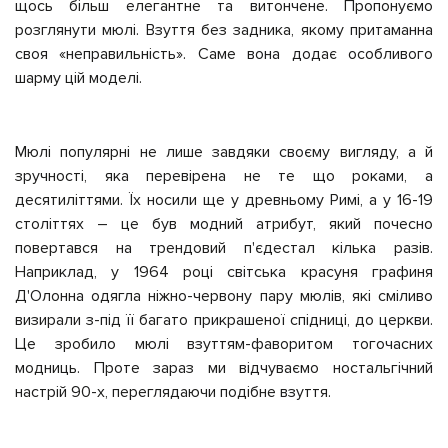
щось більш елегантне та витончене. Пропонуємо
розглянути мюлі. Взуття без задника, якому притаманна
своя «неправильність». Саме вона додає особливого
шарму цій моделі.
Мюлі популярні не лише завдяки своєму вигляду, а й
зручності, яка перевірена не те що роками, а
десятиліттями. Їх носили ще у древньому Римі, а у 16-19
століттях – це був модний атрибут, який почесно
повертався на трендовий п'єдестал кілька разів.
Наприклад, у 1964 році світська красуня графиня
Д'Олонна одягла ніжно-червону пару мюлів, які сміливо
визирали з-під її багато прикрашеної спідниці, до церкви.
Це зробило мюлі взуттям-фаворитом тогочасних
модниць. Проте зараз ми відчуваємо ностальгічний
настрій 90-х, переглядаючи подібне взуття.