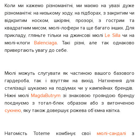
Коли ми кажемо різноманітні, ми маємо на увазі дуже
різноманітні: на низькому ходу, на підборах, з закритим чи
відкритим носком, шкіряні, прозорі, з гострим та
квадратним мисом, мюлі-лофери та ще багато інших. Для
прикладу, гляньте тільки на джинсові мюлі
Le Silla
чи на
мюлі-клоги
Balenciaga
. Такі різні, але так однаково
привертають увагу до себе.
Мюлі можуть слугувати як частиною вашого базового
гардероба, так і взуттям на вихід. Натхнення для
стилізації шукаємо на подіумах чи у кампейнах брендів.
Ніжні мюлі
MagdaButrym
зі знаковою трояндою бренду
поєднуємо з тотал-блек образом або з витонченою
сукнею
, яку також довершує рожева об’ємна квітка.
Натомість Toteme комбінує свої
мюлі-сандалі
з