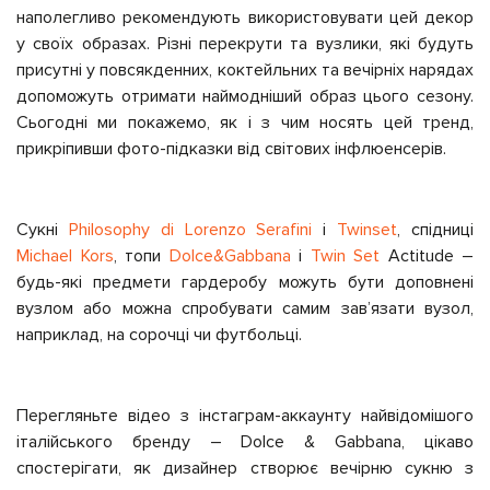
наполегливо рекомендують використовувати цей декор
у своїх образах. Різні перекрути та вузлики, які будуть
присутні у повсякденних, коктейльних та вечірніх нарядах
допоможуть отримати наймодніший образ цього сезону.
Сьогодні ми покажемо, як і з чим носять цей тренд,
прикріпивши фото-підказки від світових інфлюенсерів.
Сукні
Philosophy di Lorenzo Serafini
і
Twinset
, спідниці
Michael Kors
, топи
Dolce&Gabbana
і
Twin Set
Actitude –
будь-які предмети гардеробу можуть бути доповнені
вузлом або можна спробувати самим зав’язати вузол,
наприклад, на сорочці чи футбольці.
Перегляньте відео з інстаграм-аккаунту найвідомішого
італійського бренду – Dolce & Gabbana, цікаво
спостерігати, як дизайнер створює вечірню сукню з