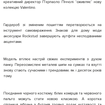
креативний директор П’єрпаоло Піччолі “оживляє” нову
колекцію Valentino.
Гардероб зі зміненим пошиттям перетворюється на
інструмент самовираження. Знакові для дому моди
аксесуари Rockstud завершують аутфіти несподіваними
акцентами.
Модель втілює настрій свіжих експериментів з духом
панку. Переосмислені металеві шипи на сумках та взутті
знову стають сучасними і трендовими, як і десяток років
тому.
Поєднання чорного костюму, білих комірців та червоного
пальто можуть стати новою класикою. А коротка
спідниця зібрана з бутонів троянд додає чуттєвості та