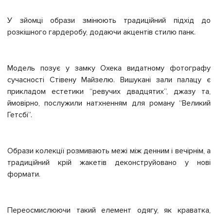
У зйомці образи змінюють традиційний підхід до
розкішного гардеробу, додаючи акцентів стилю панк.
Модель позує у замку Охека видатному фотографу
сучасності Стівену Майзелю. Вишукані зали палацу є
прикладом естетики “ревучих двадцятих”, джазу та,
ймовірно, послужили натхненням для роману “Великий
Гетсбі”.
Образи колекції розмивають межі між денним і вечірнім, а
традиційний крій жакетів деконструйовано у нові
формати.
Переосмислюючи такий елемент одягу, як краватка,