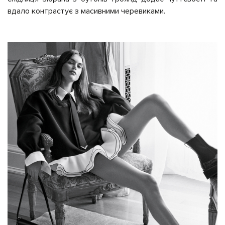
вдало контрастує з масивними черевиками.