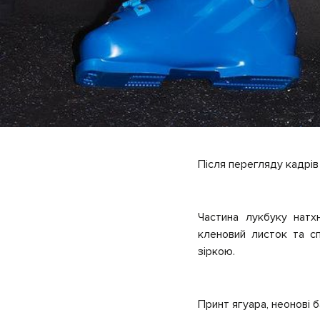
Після перегляду кадрів
Частина лукбуку натх
кленовий листок та с
зіркою.
Принт ягуара, неонові 