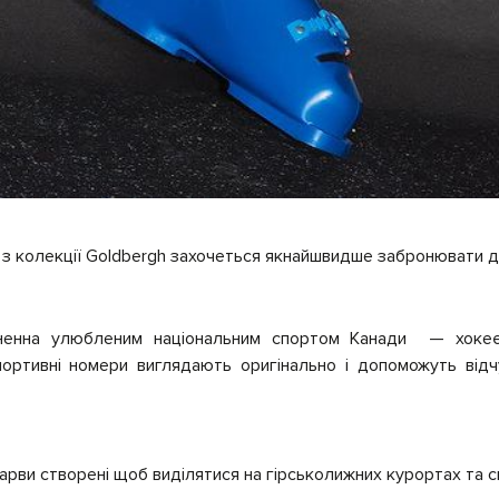
 з колекції Goldbergh захочеться якнайшвидше забронювати да
ненна улюбленим національним спортом Канади — хокеєм
портивні номери виглядають оригінально і допоможуть відч
барви створені щоб виділятися на гірськолижних курортах та с