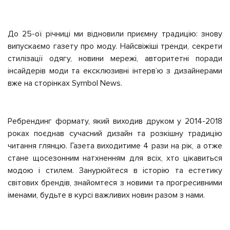
До 25-ої річниці ми відновили приємну традицію: знову
випускаємо газету про моду. Найсвіжіші тренди, секрети
стилізації одягу, новини мережі, авторитетні поради
інсайдерів моди та ексклюзивні інтервʼю з дизайнерами
вже на сторінках Symbol News.
Ребрендинг формату, який виходив друком у 2014-2018
роках поєднав сучасний дизайн та розкішну традицію
читання глянцю. Газета виходитиме 4 рази на рік, а отже
стане щосезонним натхненням для всіх, хто цікавиться
модою і стилем. Занурюйтеся в історію та естетику
світових брендів, знайомтеся з новими та прогресивними
іменами, будьте в курсі важливих новин разом з нами.