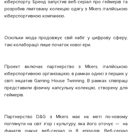
кіберспорту. Бренд запустив веб-серіал про геймерів та
розробив лімітовану колекцію одягу з Mkers італійською
кіберспортивною компанією.
Оскільки мода продовжує свій набіг у цифрову сферу,
такі колаборації лише початок нової ери.
Проект включає партнерство з Mkers, італійською
кіберспортивною організацією, в рамках однієї з перших у
світі ініціатив Gaming House Twinning. В рамках співпраці
представили фізичну капсульну колекцію, створену для
геймерів.
Партнерство D&G з Mkers має на меті по-новому
поглянути на світ ігор і культуру, яка його оточує — на
фанатів очікує веб-серіал із 8 епізодів. Веб-серіал