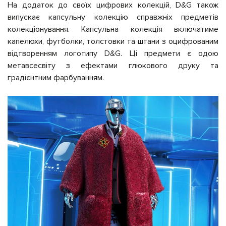
На додаток до своїх цифрових колекцій, D&G також
випускає капсульну колекцію справжніх предметів
колекціонування. Капсульна колекція включатиме
капелюхи, футболки, толстовки та штани з оцифрованим
відтворенням логотипу D&G. Ці предмети є одою
метавсесвіту з ефектами глюкового друку та
градієнтним фарбуванням.