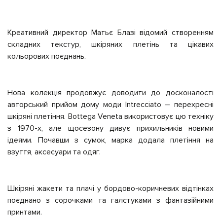
Креативний директор Матьє Блазі відомий створенням
складних текстур, шкіряних плетінь та цікавих
кольорових поєднань.
Нова колекція продовжує доводити до досконалості
авторський прийом дому моди Intrecciato – перехресні
шкіряні плетіння. Bottega Veneta використовує цю техніку
з 1970-х, але щосезону дивує прихильників новими
ідеями. Почавши з сумок, марка додала плетіння на
взуття, аксесуари та одяг.
Шкіряні жакети та плачі у бордово-коричневих відтінках
поєднано з сорочками та галстуками з фантазійними
принтами.