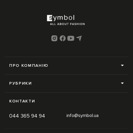
ПРО КОМПАНІЮ
Про нас
РУБРИКИ
Редакція
Усі рубрики
Контакти
КОНТАКТИ
News
Online-магазин
044 365 94 94
info@symbol.ua
Trends
Умови використання
Inspiration