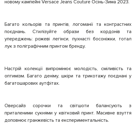
новому кампейні Versace Jeans Couture Осінь-Зима 2023.
Багато кольорів та принтів, логоманії та контрастних
поєднань. Стилізуйте образи без кордонів та
упереджень: рожеві легінси, пухнасті босоніжки, тотал
лук з поліграфічним принтом бренду.
Настрій колекції випромінює молодість, сміливість та
оптимізм. Багато деніму, шкіри та трикотажу поєднані у
багатошарових аутфітах.
Оверсайз сорочки та світшоти балансують з
приталеними сукнями у квітковий принт. Масивне взуття
доповнює гранжевість та експериментальність.