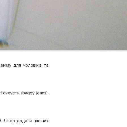
еніму для чоловіків та
 cилуети (baggy jeans),
й. Якщо додати цікавих