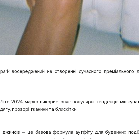
kpark зосереджений на створенні сучасного преміального д
-Літо 2024 марка використовує популярні тенденції: мішкуваті
ягу, прозорі тканини та блискітки.
та джинсів – це базова формула аутфіту для буденних поді