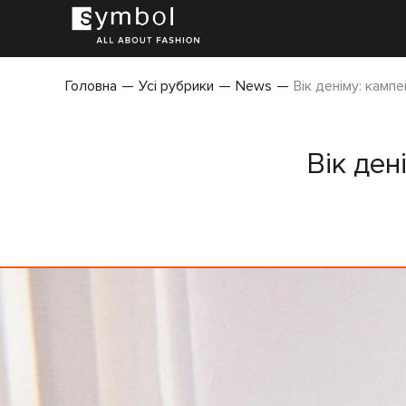
Головна
Усі рубрики
News
Вік деніму: камп
Вік ден