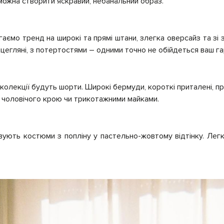
 можна створити яскравий, небанальний образ.
ігаємо тренд на широкі та прямі штани, злегка оверсайз та зі 
, цегляні, з потертостями – одними точно не обійдеться ваш 
й колекції будуть шорти. Широкі бермуди, короткі приталені, пр
 чоловічого крою чи трикотажними майками.
вують костюми з попліну у пастельно-жовтому відтінку. Легк