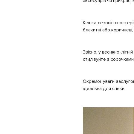
аксесуарів чи прикрас,
Кілька сезонів спостер
блакитні або коричневі
Звісно, у весняно-літні
стилізуйте з сорочками
Окремої уваги заслуго
ідеальна для спеки.