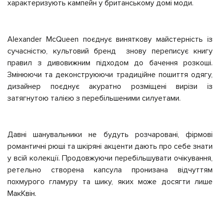
характеризують кампейн у британському домі моди.
Alexander McQueen поєднує виняткову майстерність із
сучасністю, культовий бренд знову переписує книгу
правил з дивовижним підходом до бачення розкоші.
Змінюючи та деконструюючи традиційне пошиття одягу,
дизайнер поєднує акуратно розміщені вирізи із
затягнутою талією з перебільшеними силуетами.
Давні шанувальники не будуть розчаровані, фірмові
романтичні рюші та шкіряні акценти дають про себе знати
у всій колекції.
Продовжуючи перебільшувати очікування,
ретельно створена капсула пронизана відчуттям
похмурого гламуру та шику, яких може досягти лише
МакКвін.