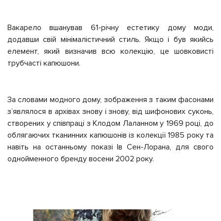
Вакарело вшанував 61-річну естетику дому моди,
додавши свій мінімалістичний стиль. Якщо і був якийсь
елемент, який визначив всю колекцію, це шовковисті
трубчасті капюшони.
За словами модного дому, зображення з таким фасонами
з’являлося в архівах знову і знову, від шифонових суконь,
створених у співпраці з Клодом Лаланном у 1969 році, до
облягаючих тканинних капюшонів із колекції 1985 року та
навіть на останньому показі Ів Сен-Лорана, для свого
однойменного бренду восени 2002 року.