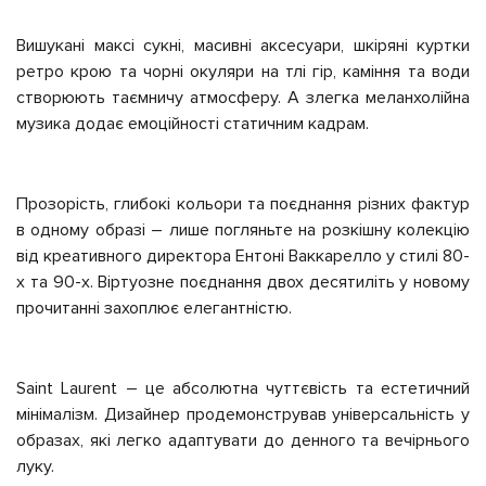
Вишукані максі сукні, масивні аксесуари, шкіряні куртки
ретро крою та чорні окуляри на тлі гір, каміння та води
створюють таємничу атмосферу. А злегка меланхолійна
музика додає емоційності статичним кадрам.
Прозорість, глибокі кольори та поєднання різних фактур
в одному образі – лише погляньте на розкішну колекцію
від креативного директора Ентоні Ваккарелло у стилі 80-
х та 90-х. Віртуозне поєднання двох десятиліть у новому
прочитанні захоплює елегантністю.
Saint Laurent – ​​це абсолютна чуттєвість та естетичний
мінімалізм. Дизайнер продемонстрував універсальність у
образах, які легко адаптувати до денного та вечірнього
луку.