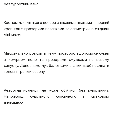
безтурботний вайб.
Костюм для літнього вечора з цікавими планами – чорний
кроп-топ з прозорими вставками та асиметрична спідниці
міні-максі.
Максимально розкрити тему прозорості допоможе сукня
з комірцем поло та прозорими смужками по всьому
силуету. Доповнимо лук балетками з сітки, щоб поєднати
головні тренди сезону.
Резортна колекція не може обійтися без купальника.
Наприклад суцільного класичного з квітковою
аплікацією.