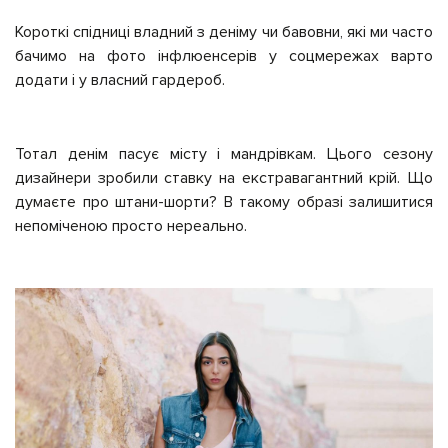
Короткі спідниці владний з деніму чи бавовни, які ми часто
бачимо на фото інфлюенсерів у соцмережах варто
додати і у власний гардероб.
Тотал денім пасує місту і мандрівкам. Цього сезону
дизайнери зробили ставку на екстравагантний крій. Що
думаєте про штани-шорти? В такому образі залишитися
непоміченою просто нереально.