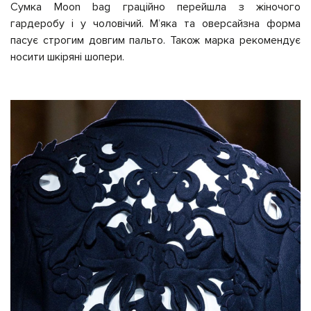
Сумка Moon bag граційно перейшла з жіночого
гардеробу і у чоловічий. Мʼяка та оверсайзна форма
пасує строгим довгим пальто. Також марка рекомендує
носити шкіряні шопери.