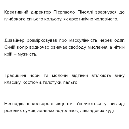
Креативний директор Пʼєрпаоло Пічоллі звернувся до
глибокого синього кольору, як архетипічно чоловічого.
Дизайнер розмірковував про маскулінність через одяг.
Синій колір водночас означає свободу мислення, а чіткій
крій – мужність.
Традиційні чорні та молочні відтінки втілюють вічну
класику: костюми, галстуки, пальто.
Несподівані кольорові акценти з’являються у вигляді
рожевих сумок, зелених водолазок, лавандових худі.