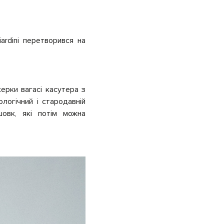
iardini
перетворився на
керки вагасі касутера з
логічний і стародавній
шовк, які потім можна