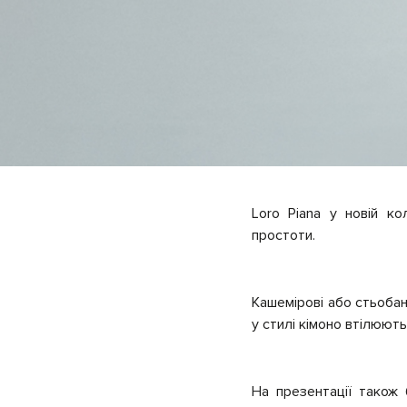
Loro Piana у новій к
простоти.
Кашемірові або стьобан
у стилі кімоно втілюют
На презентації також