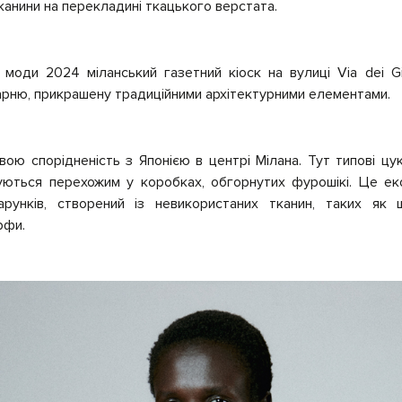
канини на перекладині ткацького верстата.
 моди 2024 міланський газетний кіоск на вулиці
Via dei G
арню, прикрашену традиційними архітектурними елементами.
ою спорідненість з Японією в центрі Мілана. Тут типові цу
ються перехожим у коробках, обгорнутих фурошікі. Це еко
арунків, створений із невикористаних тканин, таких як 
рфи.