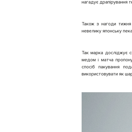
нагадує драпірування т
Також з нагоди тижня
невелику японську пек
Так марка досліджує св
медом і матча пропону
спосіб пакування под
використовувати як ша