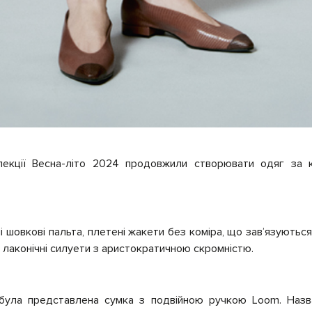
олекції Весна-літо 2024 продовжили створювати одяг за к
і шовкові пальта, плетені жакети без коміра, що зав’язуються 
ь лаконічні силуети з аристократичною скромністю.
 була представлена сумка з подвійною ручкою Loom. Назв