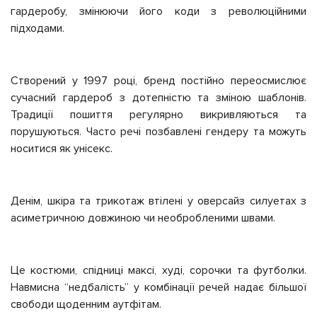
гардеробу, змінюючи його коди з революційними
підходами.
Створений у 1997 році, бренд постійно переосмислює
сучасний гардероб з дотепністю та зміною шаблонів.
Традиції пошиття регулярно викривляються та
порушуються. Часто речі позбавлені гендеру та можуть
носитися як унісекс.
Денім, шкіра та трикотаж втілені у оверсайз силуетах з
асиметричною довжиною чи необробленими швами.
Це костюми, спідниці максі, худі, сорочки та футболки.
Навмисна “недбалість” у комбінації речей надає більшої
свободи щоденним аутфітам.