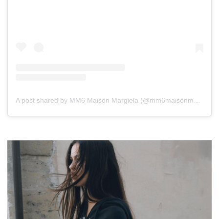
A post shared by MM6 Maison Margiela (@mm6maisonmargiela)