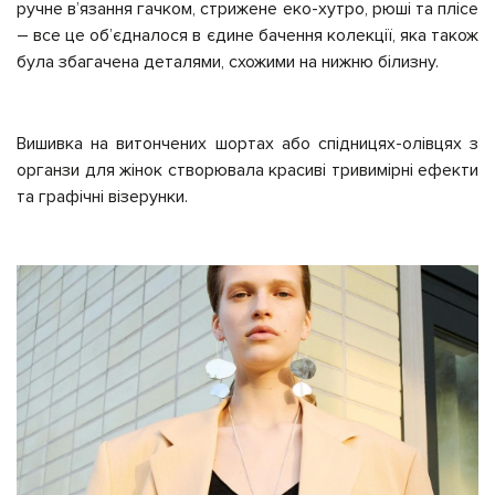
ручне в’язання гачком, стрижене еко-хутро, рюші та плісе
– все це об’єдналося в єдине бачення колекції, яка також
була збагачена деталями, схожими на нижню білизну.
Вишивка на витончених шортах або спідницях-олівцях з
органзи для жінок створювала красиві тривимірні ефекти
та графічні візерунки.