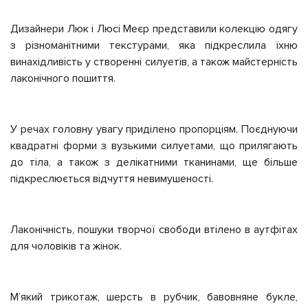
Дизайнери Люк і Люсі Меєр представили колекцію одягу
з різноманітними текстурами, яка підкреслила їхню
винахідливість у створенні силуетів, а також майстерність
лаконічного пошиття.
У речах головну увагу приділено пропорціям. Поєднуючи
квадратні форми з вузькими силуетами, що прилягають
до тіла, а також з делікатними тканинами, ще більше
підкреслюється відчуття невимушеності.
Лаконічність, пошуки творчої свободи втілено в аутфітах
для чоловіків та жінок.
М’який трикотаж, шерсть в рубчик, бавовняне букле,