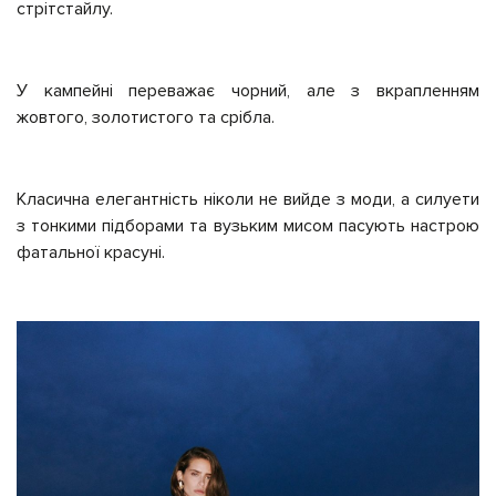
стрітстайлу.
У кампейні переважає чорний, але з вкрапленням
жовтого, золотистого та срібла.
Класична елегантність ніколи не вийде з моди, а силуети
з тонкими підборами та вузьким мисом пасують настрою
фатальної красуні.