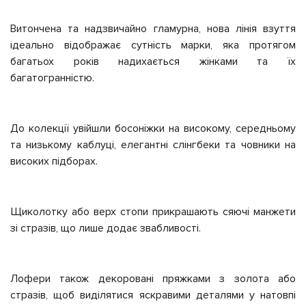
Витончена та надзвичайно гламурна, нова лінія взуття
ідеально відображає сутність марки, яка протягом
багатьох років надихається жінками та їх
багатогранністю.
До колекції увійшли босоніжки на високому, середньому
та низькому каблуці, елегантні слінгбеки та човники на
високих підборах.
Щиколотку або верх стопи прикрашають сяючі манжети
зі стразів, що лише додає звабливості.
Лофери також декоровані пряжками з золота або
стразів, щоб виділятися яскравими деталями у натовпі