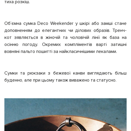
тиха розкіш.
Обʼємна сумка Deco Weekender у шкірі або замші стане
доповненням до елегантних чи ділових образів. Тренч-
кот зявляється в жіночій та чоловічій лінії як база на
осінню погоду. Окремих компліментів варті затишні
вовняні пальто пошитті за найкласичнішими лекалами.
Сумки та рюкзаки з бежевої канви виглядають більш
буденно, але при цьому також виважено та статусно.