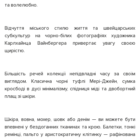
та волелюбно.
Відчуття міського стилю життя та швейцарських
субкультур на чорно-білих фотографіях художника
Карлхайнца Вайнбергера привертає увагу своєю
щирістю.
Більшість речей колекції непідвладні часу за своїм
виглядом. Класична чорні туфлі Мері-Джейн, сумка
кросбоді в дусі мінімалізму, спідниця міді та двобортний
плащ зі шкіри.
Шкіра, вовна, мохер, шовк або денім — ви можете бути
впевнені у бездоганних тканинах та крою. Балетки, тонкі
ремінці, пальто у аристократичну клітинку — рафінована