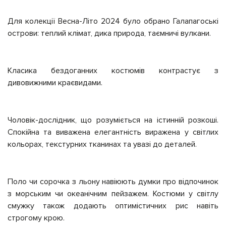
Для колекції Весна-Літо 2024 було обрано Галапагоські
острови: теплий клімат, дика природа, таємничі вулкани.
Класика бездоганних костюмів контрастує з
дивовижними краєвидами.
Чоловік-дослідник, що розуміється на істинній розкоші.
Спокійна та виважена елегантність виражена у світлих
кольорах, текстурних тканинах та увазі до деталей.
Поло чи сорочка з льону навіюють думки про відпочинок
з морським чи океанічним пейзажем. Костюми у світлу
смужку також додають оптимістичних рис навіть
строгому крою.