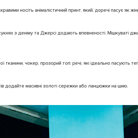
равими носіть анімалістичний принт, який, доречі пасує як жінк
 сукнях з деніму та Джерсі додають впевненості. Мішкуваті дж
ої тканини, чокер, прозорий топ: речі, які ідеально пасують т
ів додайте масивні золоті сережки або ланцюжки на шию.