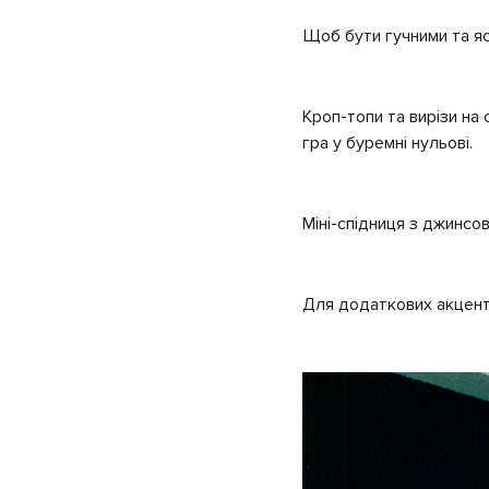
Щоб бути гучними та яск
Кроп-топи та вирізи на
гра у буремні нульові.
Міні-спідниця з джинсов
Для додаткових акцент