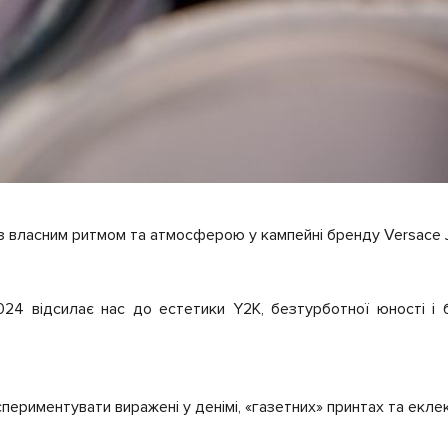
і з власним ритмом та атмосферою у кампейні бренду Versace 
024 відсилає нас до естетики Y2K, безтурботної юності і 
спериментувати виражені у денімі, «газетних» принтах та екл