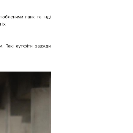
улюбленими панк та інді
 їх.
. Такі аутфіти завжди