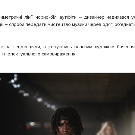
иметричні лінії, чорно-білі аутфіти – дизайнер надихався 
ії – спроба передати мистецтво музики через одяг, об'єднати
е за тенденціями, а керуючись власним художнім баченням
в інтелектуального самовираження.