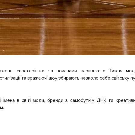
жено спостерігати за показами паризького Тижня мод
 стилізації та вражаючі шоу збирають навколо себе світську пу
і імена в світі моди, бренди з самобутнім ДНК та креативні
м.