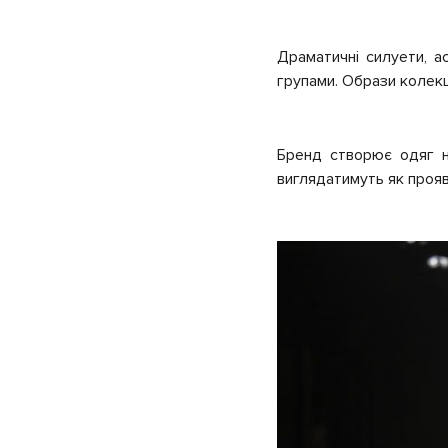
Драматичні силуети, ас
групами. Образи колекц
Бренд створює одяг н
виглядатимуть як проя