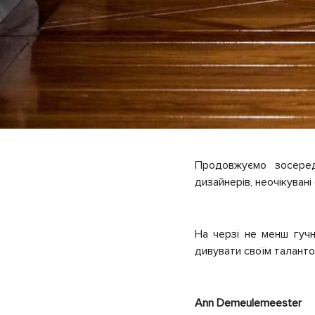
Продовжуємо зосеред
дизайнерів, неочікувані
На черзі не менш гучн
дивувати своїм таланто
Ann Demeulemeester