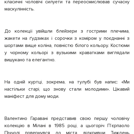
класичні чоловічі силуети та переосмислював сучасну
маскулінність.
До колекції увійшли блейзери з гострими плечима,
жакети на ґудзиках і сорочки з коміром у поєднанні з
шортами вище коліна, повністю білого кольору. Костюми
у чорному кольорі з вузькими краватками виглядали
вишукано та елегантно.
На одній куртці, зокрема, на тулубі був напис: «Ми
настільки старі, що знову стали молодими». Цікавий
маніфест для дому моди.
Валентино Гаравані представив свою першу чоловічу
колекцію в Мілані в 1985 році, а цьогоріч П’єрпаоло
Піччолі повернувся до міста, відкривши Тиждень