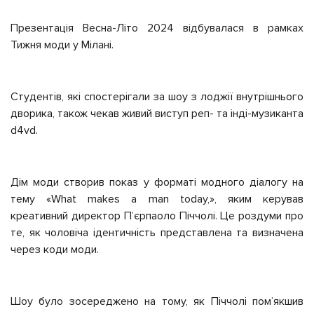
Презентація Весна-Літо 2024 відбувалася в рамках
Тижня моди у Мілані.
Студентів, які спостерігали за шоу з лоджії внутрішнього
дворика, також чекав живий виступ реп- та інді-музиканта
d4vd.
Дім моди створив показ у форматі модного діалогу на
тему «What makes a man today,», яким керував
креативний директор П’єрпаоло Піччолі. Це роздуми про
те, як чоловіча ідентичність представлена ​​та визначена
через коди моди.
Шоу було зосереджено на тому, як Піччолі пом’якшив