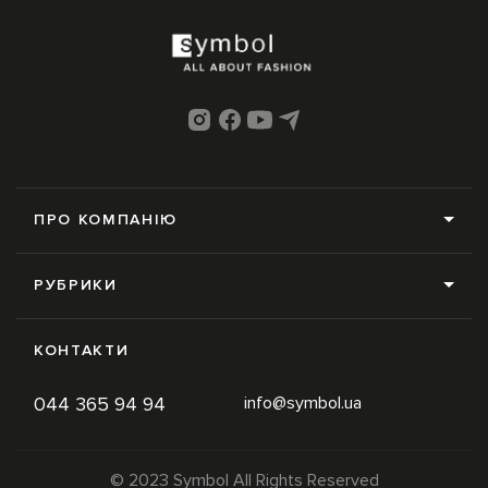
ПРО КОМПАНІЮ
Про нас
РУБРИКИ
Редакція
Усі рубрики
Контакти
КОНТАКТИ
News
Online-магазин
044 365 94 94
info@symbol.ua
Trends
Умови використання
Inspiration
Політика конфіденційності
© 2023 Symbol All Rights Reserved