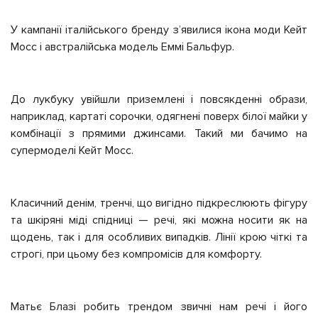
У кампанії італійського бренду з’явилися ікона моди Кейт
Мосс і австралійська модель Еммі Бальфур.
До лукбуку увійшли приземлені і повсякденні образи,
наприклад, картаті сорочки, одягнені поверх білої майки у
комбінації з прямими джинсами. Такий ми бачимо на
супермоделі Кейт Мосс.
Класичний денім, тренчі, що вигідно підкреслюють фігуру
та шкіряні міді спідниці
— речі, які можна носити як на
щодень, так і для особливих випадків. Лінії крою чіткі та
строгі, при цьому без компромісів для комфорту.
Матьє Блазі робить трендом звичні нам речі і його