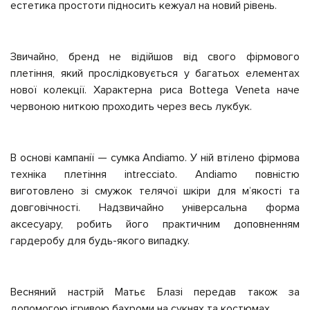
естетика простоти підносить кежуал на новий рівень.
Звичайно, бренд не відійшов від свого фірмового
плетіння, який прослідковується у багатьох елементах
нової колекції. Характерна риса Bottega Veneta наче
червоною ниткою проходить через весь лукбук.
В основі кампанії
—
сумка Andiamo. У ній втілено фірмова
техніка плетіння intrecciato. Andiamo повністю
виготовлено зі смужок телячої шкіри для м’якості та
довговічності. Надзвичайно універсальна форма
аксесуару, робить його практичним доповненням
гардеробу для будь-якого випадку.
Весняний настрій Матьє Блазі передав також за
допомогою ігривою бахроми на сукнях та костюмах.