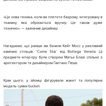
«Це нова техніка, коли ви плетете бахрому, інтегровану в
тканину, яка обрізається вручну. Це також дуже
технічно», — зазначив дизайнер.
Нагадаємо, що раніше ми бачили Кейт Мосс у рекламній
кампанії стільців “Come Stai” від Bottega Veneta. Ці
предмети інтер’єру були створені Матьє Блазі спільно з
архітектором та дизайнером Гаетано Пеше.
Крім цього, у зйомці фігурували жакет та популярна
модель сумки bucket.