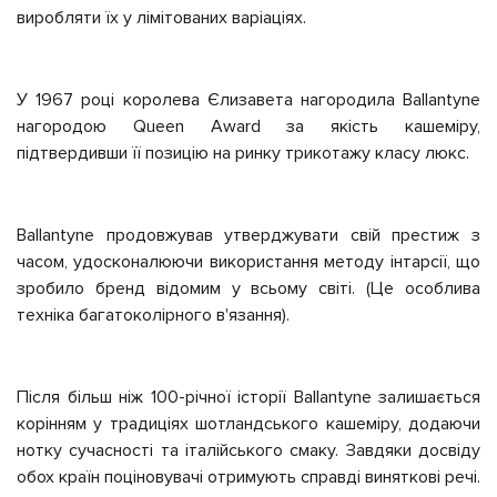
виробляти їх у лімітованих варіаціях.
У 1967 році королева Єлизавета нагородила Ballantyne
нагородою Queen Award за якість кашеміру,
підтвердивши її позицію на ринку трикотажу класу люкс.
Ballantyne продовжував утверджувати свій престиж з
часом, удосконалюючи використання методу інтарсії, що
зробило бренд відомим у всьому світі. (Це особлива
техніка багатоколірного в'язання).
Після більш ніж 100-річної історії Ballantyne залишається
корінням у традиціях шотландського кашеміру, додаючи
нотку сучасності та італійського смаку. Завдяки досвіду
обох країн поціновувачі отримують справді виняткові речі.