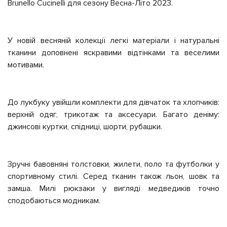
Brunello Cucinelli для сезону Весна-Літо 2023.
У новій весняній колекції легкі матеріали і натуральні
тканини доповнені яскравими відтінками та веселими
мотивами.
До лукбуку увійшли комплекти для дівчаток та хлопчиків:
верхній одяг, трикотаж та аксесуари. Багато деніму:
джинсові куртки, спідниці, шорти, рубашки.
Зручні бавовняні толстовки, жилети, поло та футболки у
спортивному стилі. Серед тканин також льон, шовк та
замша. Милі рюкзаки у вигляді медведиків точно
сподобаються модникам.