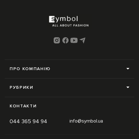
ПРО КОМПАНІЮ
Про нас
РУБРИКИ
Редакція
Усі рубрики
Контакти
КОНТАКТИ
News
Online-магазин
044 365 94 94
info@symbol.ua
Trends
Умови використання
Inspiration