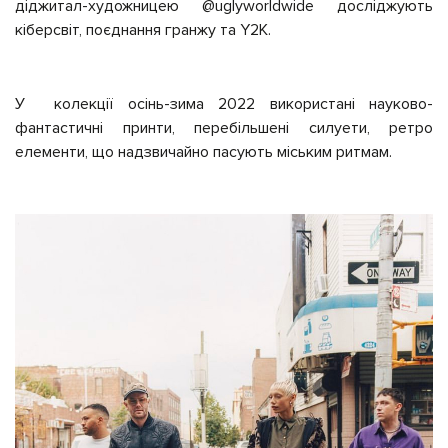
діджитал-художницею @uglyworldwide досліджують
кіберсвіт, поєднання гранжу та Y2K.
У колекції осінь-зима 2022 використані науково-
фантастичні принти, перебільшені силуети, ретро
елементи, що надзвичайно пасують міським ритмам.