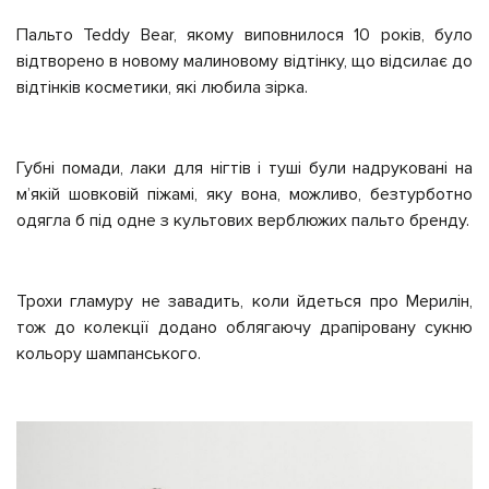
Пальто Teddy Bear, якому виповнилося 10 років, було
відтворено в новому малиновому відтінку, що відсилає до
відтінків косметики, які любила зірка.
Губні помади, лаки для нігтів і туші були надруковані на
м’якій шовковій піжамі, яку вона, можливо, безтурботно
одягла б під одне з культових верблюжих пальто бренду.
Трохи гламуру не завадить, коли йдеться про Мерилін,
тож до колекції додано облягаючу драпіровану сукню
кольору шампанського.