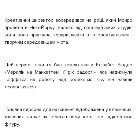
Креативний директор зосередився на році, який Монро
провела в Нью-Йорку, далеко від голлівудських студій,
коли вона прагнула товаришувати з інтелектуальним і
творчим середовищем міста.
Цей період її життя був темою книги Елізабет Віндер
«Мерилін на Манхеттені: її рік радості», яка надихнула
Гріффітса на роботу над колекцією, яку він назвав
«Iconoclassics».
Головна персона для натхнення відображена у класичних,
жіночних силуетах, елегантному крої, що підкреслює
фігуру.