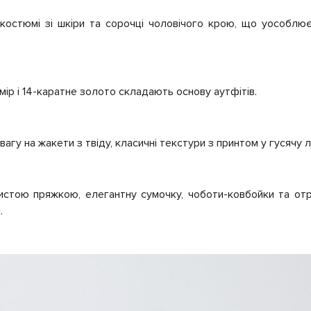
костюмі зі шкіри та сорочці чоловічого крою, що уособлю
мір і 14-каратне золото складають основу аутфітів.
агу на жакети з твіду, класичні текстури з принтом у гусячу л
стою пряжкою, елегантну сумочку, чоботи-ковбойки та отр
.