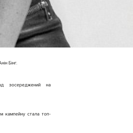
нін Бінг.
енд зосереджений на
ям кампейну стала топ-