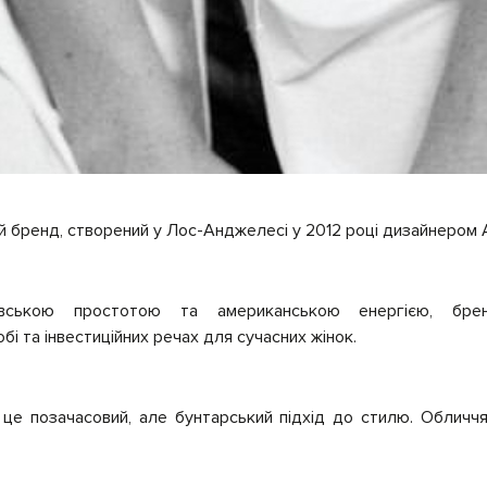
 бренд, створений у Лос-Анджелесі у 2012 році дизайнером А
авською простотою та американською енергією, бр
і та інвестиційних речах для сучасних жінок.
це позачасовий, але бунтарський підхід до стилю. Обличч