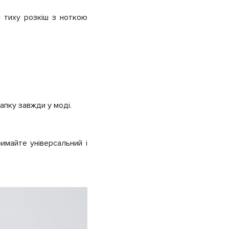
є тиху розкіш з ноткою
апку завжди у моді.
имайте універсальний і