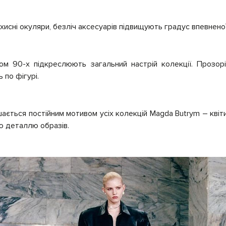
ахисні окуляри, безліч аксесуарів підвищують градус впевнено
ом 90-х підкреслюють загальний настрій колекції. Прозорі
 по фігурі.
ється постійним мотивом усіх колекцій Magda Butrym – квіти
ю деталлю образів.