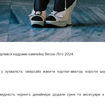
ділився кадрами кампейну Весна-Літо 2024.
 зухвалість: оверсайз жакети, куртки-авіатор, короткі ш
мурність чорного дизайнери додали сукні та аксесуари 