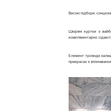
Високі підбори, сонцез
Шкіряні куртки з вайб
компліментарно сідають
Елемент троянди залиша
прикрасах є впізнавано