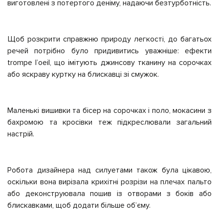
виготовлені з потертого деніму, надаючи безтурботність.
Щоб розкрити справжню природу легкості, до багатьох
речей потрібно було придивитись уважніше: ефекти
trompe l’oeil, що імітують джинсову тканину на сорочках
або яскраву куртку на блискавці зі смужок.
Маленькі вишивки та бісер на сорочках і поло, мокасини з
бахромою та кросівки теж підкреслювали загальний
настрій.
Робота дизайнера над силуетами також була цікавою,
оскільки вона вирізала крихітні розрізи на плечах пальто
або деконструювала пошив із отворами з боків або
блискавками, щоб додати більше об’єму.