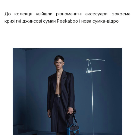
До колекції увійшли різноманітні аксесуари, зокрема
крихітні джинсові сумки Peekaboo і нова сумка-відро.