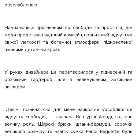
розслабленою.
Надихаючись прагненням до свободи та простоти, дім
моди представив чудовий кампейн, пронизаний відчуттям
свіжої легкості та богемної атмосфери, підкресленої
цікавими деталями крою.
У руках дизайнера це перетворилося у піднесений та
розкішний гардероб, але з невимушеним, затишним
виглядом.
“Денім, тканина, яка для мене найкраще уособлює це
відчуття свободи”, — сказала Вентуріні Фенді, відіграв
велику роль. Широкі брюки, штани-бермуди, сорочки
великого розміру та навіть сумка Fendi Baguette були