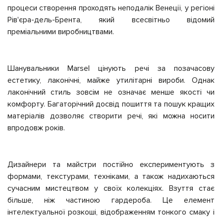
процеси створення проходять неподалік Венеції, у регіоні
Рів'єра-дель-Брента, який всесвітньо відомий
преміальними виробництвами.
Шанувальники Marsel цінують речі за позачасову
естетику, лаконічні, майже утилітарні вироби. Однак
лаконічний стиль зовсім не означає менше якості чи
комфорту. Багаторічний досвід пошиття та пошук кращих
матеріалів дозволяє створити речі, які можна носити
впродовж років.
Дизайнери та майстри постійно експериментують з
формами, текстурами, техніками, а також надихаються
сучасним мистецтвом у своїх колекціях. Взуття стає
більше, ніж частиною гардероба. Це елемент
інтелектуальної розкоші, відображенням тонкого смаку і