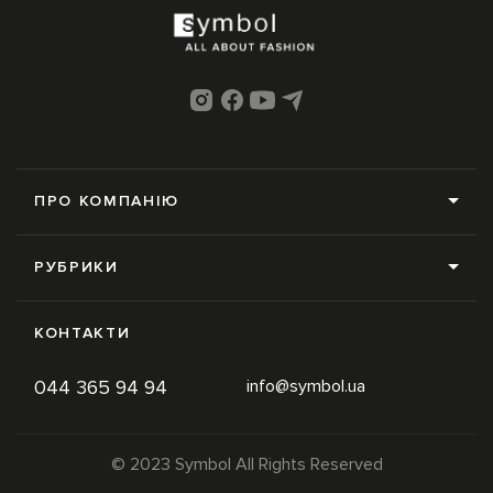
ПРО КОМПАНІЮ
Про нас
РУБРИКИ
Редакція
Усі рубрики
Контакти
КОНТАКТИ
News
Online-магазин
044 365 94 94
info@symbol.ua
Trends
Умови використання
Inspiration
Політика конфіденційності
© 2023 Symbol All Rights Reserved
Newspaper