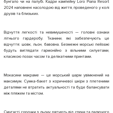
бунгало чи на палубі. Кадри кампейну Loro Piana Resort
2024 наповнені насолодою від життя, проведеного у колі
друзів та близьких.
Відчуття легкості та невимушеності — головні ознаки
літнього гардеробу. Тканини, які забезпечують це
відчуття: шовк, льон, бавовна. Безмежні морські пейзажі
будуть виглядати гармонійно з вільними силуетами,
класикою позах часом та делікатними принтами.
Мокасини макраме — це морський шарм увімкнений на
максимум. Сумка-бакет з коричневої шкіри з плетеними
деталями не втратить актуальності та буде балансувати
між пляжем та містом.
Смугасті сорочки з льону рятують від спеки та палючого