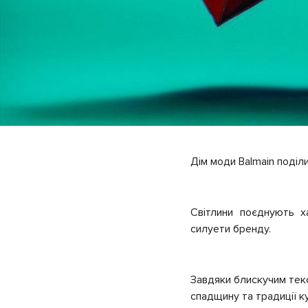
Дім моди Balmain поділ
Світлини поєднують х
силуети бренду.
Завдяки блискучим тек
спадщину та традиції к