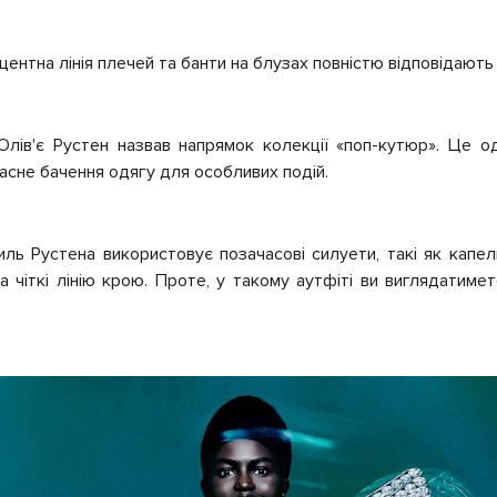
центна лінія плечей та банти на блузах повністю відповідають
Олів'є Рустен назвав напрямок колекції «поп-кутюр». Це о
часне бачення одягу для особливих подій.
ль Рустена використовує позачасові силуети, такі як капе
а чіткі лінію крою. Проте, у такому аутфіті ви виглядатиме