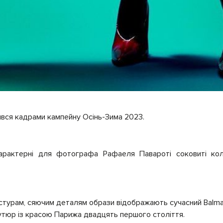
ився кадрами кампейну Осінь-Зима 2023.
арактерні для фотографа Рафаеля Павароті соковиті коль
стурам, сяючим деталям образи відображають сучасний Balmai
утюр із красою Парижа двадцять першого століття.