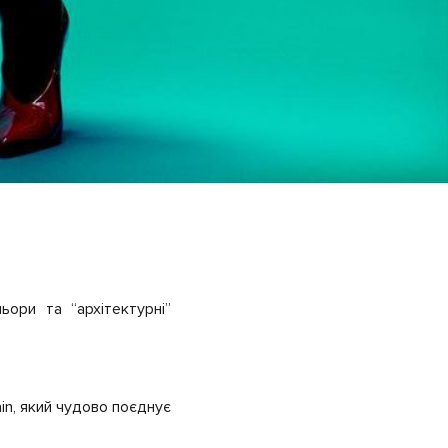
ори та “архітектурні”
n, який чудово поєднує