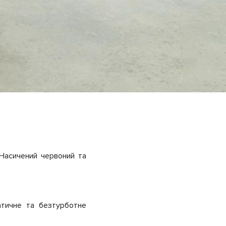
 Насичений червоний та
атичне та безтурботне