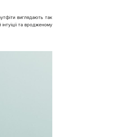
аутфіти виглядають так
 інтуїції та вродженому