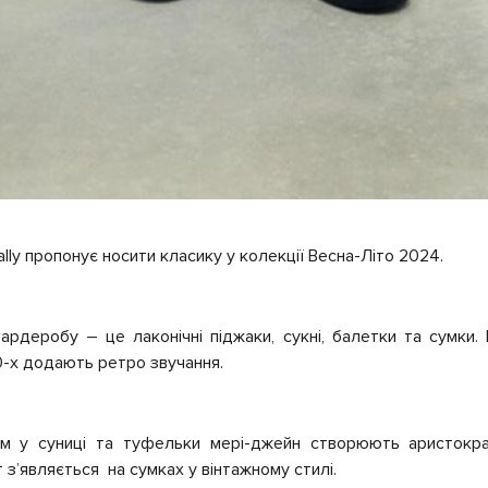
ly пропонує носити класику у колекції Весна-Літо 2024.
ардеробу – це лаконічні піджаки, сукні, балетки та сумки.
60-х додають ретро звучання.
том у суниці та туфельки мері-джейн створюють аристокр
 зʼявляється на сумках у вінтажному стилі.