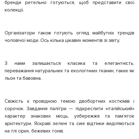
бренди ретельно готуються, щоб представити свої
колекції.
Організатори також готують огляд майбутніх трендів
чоловічої моди. Ось кілька цікавих моментів зі звіту.
З нами залишається класика та елегантність,
переважання натуральних та екологічних тканин, таких як
льон та бавовна.
Свіжість є провідною темою двобортних костюмів і
сорочок. Завдання палітри — підкреслити «італійський»
характер знакових місць, узбережжя та пам’яток
архітектури. Яскраві зелені та сині відтінки виділяються
на тлі сірих, бежевих тонів.