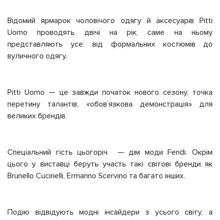
Відомий ярмарок чоловічого одягу й аксесуарів Pitti
Uomo проводять двічі на рік, саме на ньому
представляють усе: від формальних костюмів до
вуличного одягу.
Pitti Uomo — це завжди початок нового сезону, точка
перетину талантів, «обов’язкова демонстрація» для
великих брендів.
Спеціальний гість цьогоріч — дім моди Fendi. Окрім
цього у виставці беруть участь такі світові бренди як
Brunello Cucinelli, Ermanno Scervino та багато інших.
Подію відвідують модні інсайдери з усього світу, а