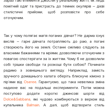
Зараз такі елементи Джослін у реальному житті, як ледь
помітний одяг та пристрасть до темних окулярів – дієві
стилістичні прийоми, щоб розповісти про себе
оточуючим.
Так у чому полягає магія поганих дівчат? Не дарма існує
вислів – гарні дівчата потрапляють до раю, а погані
створюють його на землі. Останні сміливо слідують за
власними бажаннями та мріями, дозволяючи оточуючим з
повагою спостерігати за їх життям. Чому б не дозволили
собі трішки свободи та розкоші бути собою? Починати
радимо з зовнішнього вигляду. Наприклад, замість
зручного домашнього халата оберіть блискуче кімоно з
пір’ями від
Oseree
. Гарантуємо, що така невелика зміна
надихне вас на подальші експерименти. Потім можна
поступово додати короткі джинсові шорти від
Dolce&Gabbana
, які чудово комбінуються з верхом від
купальника
Balmain
. А далі, щоб відтворити стиль