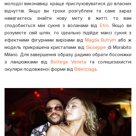
молодої виконавиці, краще прислуховуватися до власних
відчуттів. Якщо ви трохи розгублені та саме зараз
намагаєтесь знайти нову мету в житті, то вам
сподобається міні сукня з воланами від
Etro
. Якщо ви
розумієте свій шлях, то ідеально підійде максі сукня з
ефектними фігурними вирізами від
Magda Butrym
або ж
модель прикрашена кристалами від
Giuseppe
di Morabito
Milano. Для завершення образу радимо обрати босоніжки
з ланцюжками від
Bottega Veneta
та солнцезахистні
окуляри подовженої форми від
Balenciaga
.