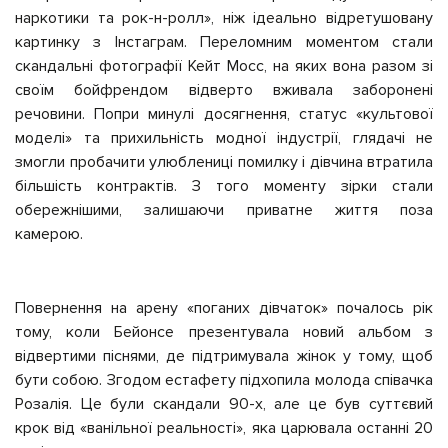
наркотики та рок-н-ролл», ніж ідеально відретушовану
картинку з Інстаграм. Переломним моментом стали
скандальні фотографії Кейт Мосс, на яких вона разом зі
своїм бойфрендом відверто вживала заборонені
речовини.
Попри минулі досягнення, статус «культової
моделі» та прихильність модної індустрії, глядачі не
змогли пробачити улюблениці помилку і дівчина втратила
більшість контрактів. З того моменту зірки стали
обережнішими, залишаючи приватне життя поза
камерою.
Повернення на арену «поганих дівчаток» почалось рік
тому, коли Бейонсе презентувала новий альбом з
відвертими піснями, де підтримувала жінок у тому, щоб
бути собою. Згодом естафету підхопила молода співачка
Розалія. Це були скандали 90-х, але це був суттєвий
крок від «ванільної реальності», яка царювала останні 20