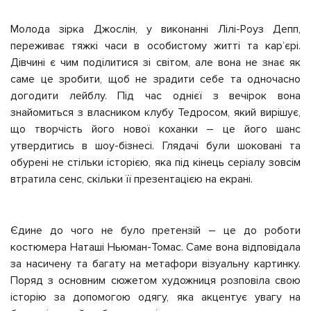
Молода зірка Джослін, у виконанні Лілі-Роуз Депп,
переживає тяжкі часи в особистому житті та кар’єрі.
Дівчині є чим поділитися зі світом, але вона не знає як
саме це зробити, щоб не зрадити себе та одночасно
догодити лейблу. Під час однієї з вечірок вона
знайомиться з власником клубу Тедросом, який вирішує,
що творчість його нової коханки – це його шанс
утвердитись в шоу-бізнесі. Глядачі були шоковані та
обурені не стільки історією, яка під кінець серіалу зовсім
втратила сенс, скільки її презентацією на екрані.
Єдине до чого не було претензій – це до роботи
костюмера Наташі Ньюман-Томас. Саме вона відповідала
за насичену та багату на метафори візуальну картинку.
Поряд з основним сюжетом художниця розповіла свою
історію за допомогою одягу, яка акцентує увагу на