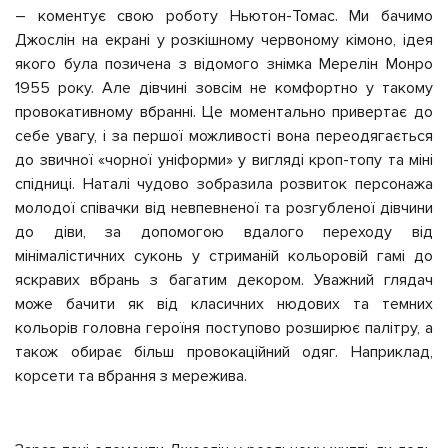
– коментує свою роботу Ньютон-Томас. Ми бачимо
Джослін на екрані у розкішному червоному кімоно, ідея
якого була позичена з відомого знімка Мерелін Монро
1955 року. Але дівчині зовсім не комфортно у такому
провокативному вбранні. Це моментально привертає до
себе увагу, і за першої можливості вона переодягається
до звичної «чорної уніформи» у вигляді кроп-топу та міні
спідниці. Наталі чудово зобразила розвиток персонажа
молодої співачки від невпевненої та розгубленої дівчини
до діви, за допомогою вдалого переходу від
мінімалістичних суконь у стриманій кольоровій гамі до
яскравих вбрань з багатим декором. Уважний глядач
може бачити як від класичних нюдових та темних
кольорів головна героїня поступово розширює палітру, а
також обирає більш провокаційний одяг. Наприклад,
корсети та вбрання з мережива.