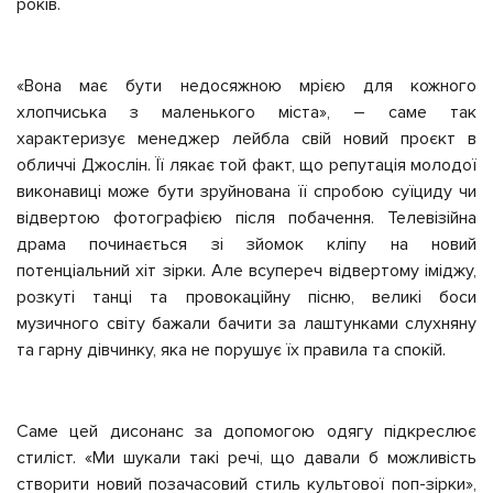
років.
«Вона має бути недосяжною мрією для кожного
хлопчиська з маленького міста», – саме так
характеризує менеджер лейбла свій новий проєкт в
обличчі Джослін. Її лякає той факт, що репутація молодої
виконавиці може бути зруйнована її спробою суїциду чи
відвертою фотографією після побачення. Телевізійна
драма починається зі зйомок кліпу на новий
потенціальний хіт зірки. Але всупереч відвертому іміджу,
розкуті танці та провокаційну пісню, великі боси
музичного світу бажали бачити за лаштунками слухняну
та гарну дівчинку, яка не порушує їх правила та спокій.
Саме цей дисонанс за допомогою одягу підкреслює
стиліст. «Ми шукали такі речі, що давали б можливість
створити новий позачасовий стиль культової поп-зірки»,