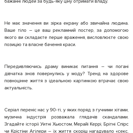
бажанні людей за будь-яку ціну отримати владу.
Не має значення ви зірка екрану або звичайна людина.
Ваше тіло – це ваш рекламний постер, за допомогою
якого ви складаєте перше враження, висловлюєте свою
позицію та власне бачення краси.
Передивляючись драму виникає питання – чи погані
дівчатка знов повернулись у моду? Тренд на здорове
повноцінне життя з ідеальною картинкою втрачає свою
актуальність.
Серіал переніс нас у 90-ті, у яких поряд з гучними хітами,
музична індустрія розважала глядачів скандалами.
Згадайте історії Уитні Хьюстом, Мерайі Керрі, Брітні Спірс
чи Крістіни Агілери – їх життя скоріш нагадувало «секс,