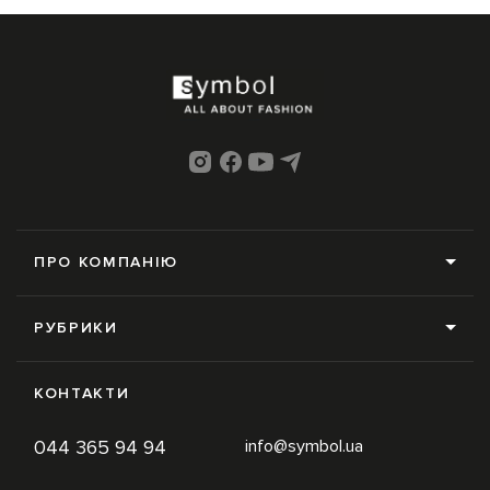
ПРО КОМПАНІЮ
Про нас
РУБРИКИ
Редакція
Усі рубрики
Контакти
КОНТАКТИ
News
Online-магазин
044 365 94 94
info@symbol.ua
Trends
Умови використання