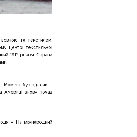
 вовною та текстилем.
му центрі текстильної
аний 1812 роком. Справи
ами.
na. Момент був вдалий –
та Америці знову почав
 одягу. На міжнародний