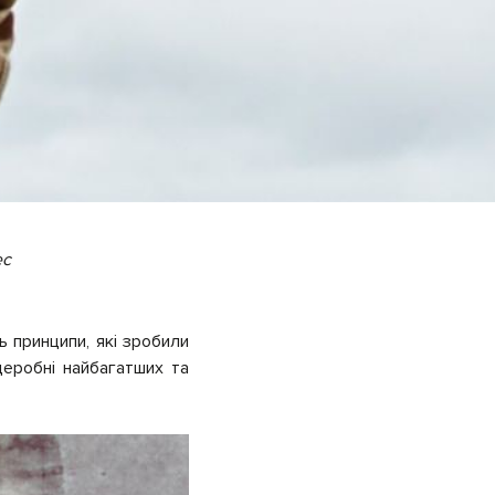
ес
ь принципи, які зробили
деробні найбагатших та