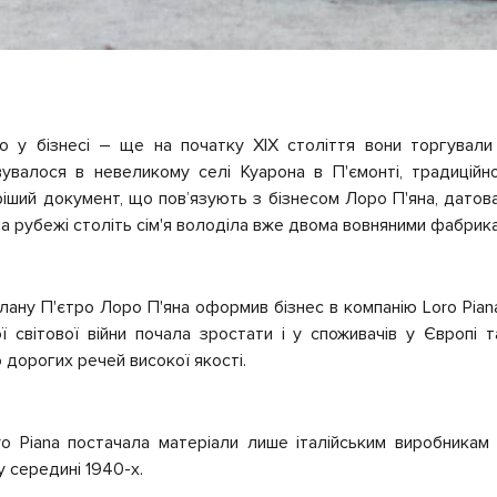
но у бізнесі – ще на початку XIX століття вони торгували
увалося в невеликому селі Куарона в П'ємонті, традиційно
іший документ, що пов’язують з бізнесом Лоро П'яна, датов
 на рубежі століть сім'я володіла вже двома вовняними фабрик
клану П'єтро Лоро П'яна оформив бізнес в компанію Loro Pia
ї світової війни почала зростати і у споживачів у Європі 
 дорогих речей високої якості.
ro Piana постачала матеріали лише італійським виробникам
у середині 1940-х.