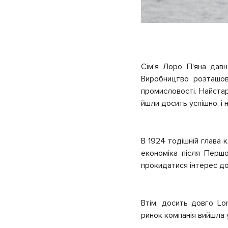
Сім'я Лоро П'яна дав
Виробництво розташов
промисловості. Найстар
йшли досить успішно, і
В 1924 тодішній глава 
економіка після Першо
прокидатися інтерес до
Втім, досить довго Lo
ринок компанія вийшла 