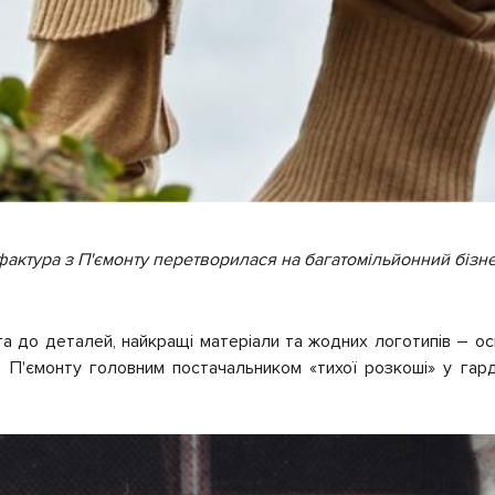
фактура з П'ємонту перетворилася на багатомільйонний бізн
га до деталей, найкращі матеріали та жодних логотипів – ос
 П'ємонту головним постачальником «тихої розкоші» у гар