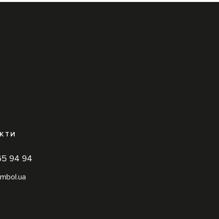
КТИ
65 94 94
mbol.ua