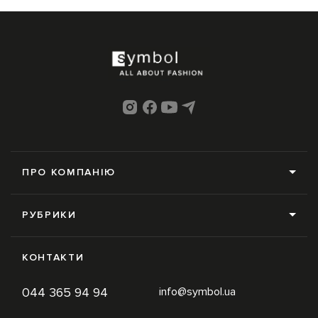
ПРО КОМПАНІЮ
Про нас
РУБРИКИ
Редакція
Усі рубрики
Контакти
КОНТАКТИ
News
Online-магазин
044 365 94 94
info@symbol.ua
Trends
Умови використання