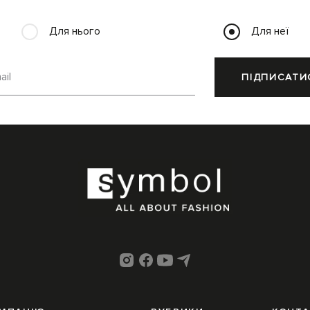
Для нього
Для неї
ail
ПІДПИСАТИ