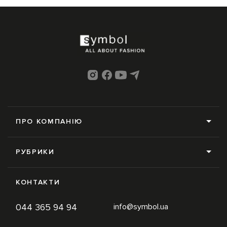
ПРО КОМПАНІЮ
Про нас
РУБРИКИ
Редакція
Усі рубрики
Контакти
КОНТАКТИ
News
Online-магазин
044 365 94 94
info@symbol.ua
Trends
Умови використання