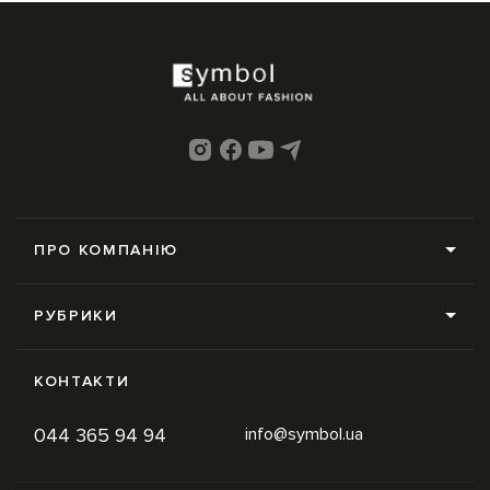
ПРО КОМПАНІЮ
Про нас
РУБРИКИ
Редакція
Усі рубрики
Контакти
КОНТАКТИ
News
Online-магазин
044 365 94 94
info@symbol.ua
Trends
Умови використання
Inspiration