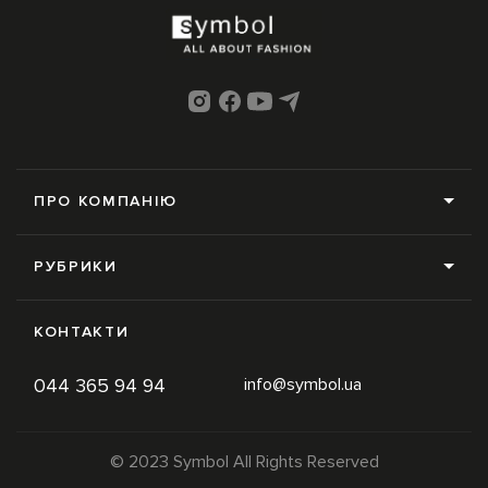
ПРО КОМПАНІЮ
Про нас
РУБРИКИ
Редакція
Усі рубрики
Контакти
КОНТАКТИ
News
Online-магазин
044 365 94 94
info@symbol.ua
Trends
Умови використання
Inspiration
Політика конфіденційності
© 2023 Symbol All Rights Reserved
Newspaper