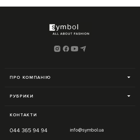
ПРО КОМПАНІЮ
Про нас
РУБРИКИ
Редакція
Усі рубрики
Контакти
КОНТАКТИ
News
Online-магазин
044 365 94 94
info@symbol.ua
Trends
Умови використання